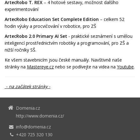
ArtecRobo T. REX
– 4 hotové sestavy, možnost dalšího
experimentování
ArtecRobo Education Set Complete Edition
– celkem 52
hodin výuky a procvičování v robotice, pro ZŠ
ArtecRobo 2.0 Primary AI Set
- praktické seznámení s umělou
inteligencí prostřednictvím robotiky a programování, pro ZŠ a
nižší ročníky SŠ.
Ke všem stavebnicím jsou české manuály. Navštivně naše
stránky na
Mastereye.cz
nebo se podívejte na videa na
Youtube
.
- na začátek stránky -
Domenia.cz
http://www.domenia.cz/
info@domenia.cz
+420 725 320 130