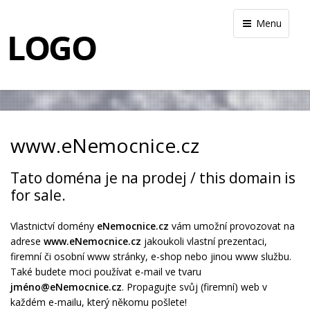
Menu
www.eNemocnice.cz
Tato doména je na prodej / this domain is
for sale.
Vlastnictví domény
eNemocnice.cz
vám umožní provozovat na
adrese
www.eNemocnice.cz
jakoukoli vlastní prezentaci,
firemní či osobní www stránky, e-shop nebo jinou www službu.
Také budete moci používat e-mail ve tvaru
jméno@eNemocnice.cz
. Propagujte svůj (firemní) web v
každém e-mailu, který někomu pošlete!